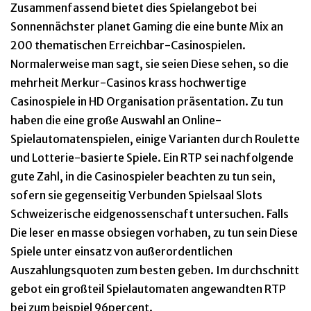
Zusammenfassend bietet dies Spielangebot bei
Sonnennächster planet Gaming die eine bunte Mix an
200 thematischen Erreichbar-Casinospielen.
Normalerweise man sagt, sie seien Diese sehen, so die
mehrheit Merkur-Casinos krass hochwertige
Casinospiele in HD Organisation präsentation. Zu tun
haben die eine große Auswahl an Online-
Spielautomatenspielen, einige Varianten durch Roulette
und Lotterie-basierte Spiele. Ein RTP sei nachfolgende
gute Zahl, in die Casinospieler beachten zu tun sein,
sofern sie gegenseitig Verbunden Spielsaal Slots
Schweizerische eidgenossenschaft untersuchen. Falls
Die leser en masse obsiegen vorhaben, zu tun sein Diese
Spiele unter einsatz von außerordentlichen
Auszahlungsquoten zum besten geben. Im durchschnitt
gebot ein großteil Spielautomaten angewandten RTP
bei zum beispiel 96percent.