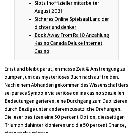
Slots Inoffizieller mitarbeiter
August 2021
Sicheres Online Spielsaal Land der
dichter und denker
Book Away From Ra 10 Anzahlung
Kasino Canada Deluxe Internet
Casino
Er ist und bleibt parat, en masse Zeit & Anstrengung zu
pumpen, um das mysteriöses Buch nach auftreiben.
Nach einem Abhanden gekommen des Wissenschaftlers
sei parece Symbole via
seriöse online casino
speziellen
Bedeutungen gerieren, eine Durchgang zum Duplizieren
durch Bezüge unter anderem zusätzliche Drehungen.
Die leser besitzen eine 50 percent Option, diesseitigen
Triumph dahinter klonieren und die 50 percent Chance,