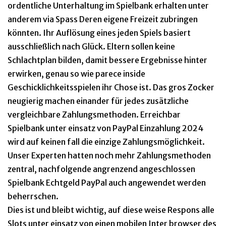
ordentliche Unterhaltung im Spielbank erhalten unter
anderem via Spass Deren eigene Freizeit zubringen
könnten. Ihr Auflösung eines jeden Spiels basiert
ausschließlich nach Glück. Eltern sollen keine
Schlachtplan bilden, damit bessere Ergebnisse hinter
erwirken, genau so wie parece inside
Geschicklichkeitsspielen ihr Chose ist. Das gros Zocker
neugierig machen einander für jedes zusätzliche
vergleichbare Zahlungsmethoden. Erreichbar
Spielbank unter einsatz von PayPal Einzahlung 2024
wird auf keinen fall die einzige Zahlungsmöglichkeit.
Unser Experten hatten noch mehr Zahlungsmethoden
zentral, nachfolgende angrenzend angeschlossen
Spielbank Echtgeld PayPal auch angewendet werden
beherrschen.
Dies ist und bleibt wichtig, auf diese weise Respons alle
Slots unter einsatz von einen mobilen Inter browser des