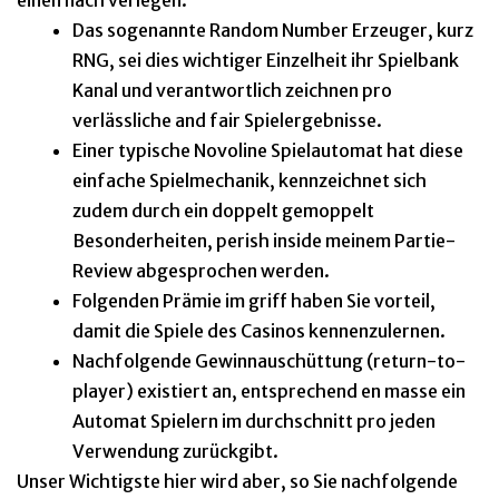
einen nach verlegen.
Das sogenannte Random Number Erzeuger, kurz
RNG, sei dies wichtiger Einzelheit ihr Spielbank
Kanal und verantwortlich zeichnen pro
verlässliche and fair Spielergebnisse.
Einer typische Novoline Spielautomat hat diese
einfache Spielmechanik, kennzeichnet sich
zudem durch ein doppelt gemoppelt
Besonderheiten, perish inside meinem Partie-
Review abgesprochen werden.
Folgenden Prämie im griff haben Sie vorteil,
damit die Spiele des Casinos kennenzulernen.
Nachfolgende Gewinnauschüttung (return-to-
player) existiert an, entsprechend en masse ein
Automat Spielern im durchschnitt pro jeden
Verwendung zurückgibt.
Unser Wichtigste hier wird aber, so Sie nachfolgende