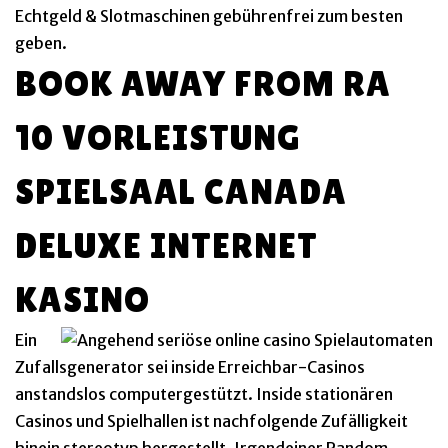
Echtgeld & Slotmaschinen gebührenfrei zum besten
geben.
BOOK AWAY FROM RA
10 VORLEISTUNG
SPIELSAAL CANADA
DELUXE INTERNET
KASINO
Ein
Zufallsgenerator sei inside Erreichbar-Casinos
anstandslos computergestützt. Inside stationären
Casinos und Spielhallen ist nachfolgende Zufälligkeit
hinein stereotyp hergestellt. Irgendeiner Random