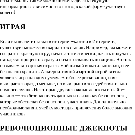
начать Бьорн. Также можно помочь сделать текущую
информацию в зависимости от того, в какой форме участвует
колесо!
ИГРАЯ
Если вы делаете ставки в интернет-казино в Интернете,
существует множество вариантов ставок. Например, вы можете
сыграть в красную игру, начать статистически, начать получать
пятьдесят процентов сразу и начать осваивать позицию. Это так
называемая азартная игра с самой низкой волатильностью, и ее
безопасно хранить. Альтернативной азартной игрой всегда
является игра на одну сумму. Это более рискованно, и вы
выиграете гораздо меньше, но выигрыш в эссе действительно
намного лучше. Некоторые другие важные аспекты онлайн-
казино — это безопасность данных и начальная безопасность,
которые обеспечат безопасность участников. Дополнительно
необходимо занять ячейку места для привлечения более высоких
участников.
РЕВОЛЮЦИОННЫЕ ДЖЕКПОТЫ