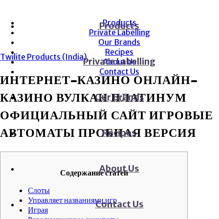
Menu
Menu
Products
Products
Private Labelling
Our Brands
Recipes
Twilite Products (India)
Private Labelling
About Us
Contact Us
ИНТЕРНЕТ-КАЗИНО ОНЛАЙН-
КАЗИНО ВУЛКАН ПЛАТИНУМ
Our Brands
ОФИЦИАЛЬНЫЙ САЙТ ИГРОВЫЕ
АВТОМАТЫ ПРОБНАЯ ВЕРСИЯ
Recipes
About Us
Содержание статей
Слоты
Управляет названиями игр
Contact Us
Играя