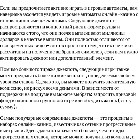
Если вы предпочитаете активно играть в игровые автоматы, вам
наверняка захочется увидеть игровые автоматы онлайн-казино с
инновационными джекпотами. Следующие джекпоты
распространяются на концертный риск в форме раунда и
начинаются с того, что они позже выплачивают миллионы
долларов в качестве выплаты. Они полностью отличаются от
своевременных видео-слотов просто потому, что их счетчики
рассчитаны на получение выбранных символов, если вам нужно
активировать джекпот или дополнительный элемент.
Помимо большого тиража джекпота, следующие игры также
могут предлагать более низкие выплаты, определяемые любым
уровнем ставок. Сделав это, вы можете получить значительную
комиссию, не рискуя всеми деньгами. В зависимости от
поддержки на подиуме вы можете выбрать: запросить призовой
фонд в одиночной групповой игре или обсудить жизнь (за эту
сумму).
Самые популярные современные джекпоты — это проценты в
наборах онлайн-казино, известные как сетевые прогрессивные
выигрыши. Здесь джекпоты зачастую больше, чем те виды
прогрессивных ставок, которые можно получить из комнаты, и