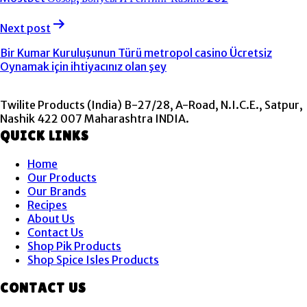
Next post
Bir Kumar Kuruluşunun Türü metropol casino Ücretsiz
Oynamak için ihtiyacınız olan şey
Twilite Products (India) B-27/28, A-Road, N.I.C.E., Satpur,
Nashik 422 007 Maharashtra INDIA.
QUICK LINKS
Menu
Home
Our Products
Our Brands
Recipes
About Us
Contact Us
Shop Pik Products
Shop Spice Isles Products
CONTACT US