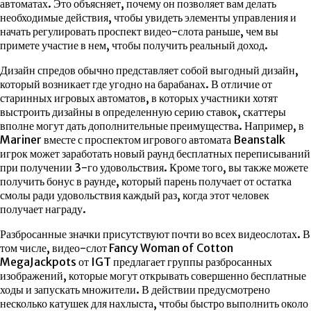
автоматах. Это объясняет, почему он позволяет вам делать
необходимые действия, чтобы увидеть элементы управления и
начать регулировать проспект видео-слота раньше, чем вы
примете участие в нем, чтобы получить реальный доход.
Дизайн спредов обычно представляет собой выгодный дизайн,
который возникает где угодно на барабанах. В отличие от
старинных игровых автоматов, в которых участники хотят
выстроить дизайны в определенную серию ставок, скаттеры
вполне могут дать дополнительные преимущества. Например, в
Mariner вместе с проспектом игрового автомата Beanstalk
игрок может заработать новый раунд бесплатных переписываний
при получении 3-го удовольствия. Кроме того, вы также можете
получить бонус в раунде, который парень получает от остатка
смолы ради удовольствия каждый раз, когда этот человек
получает награду.
Разбросанные значки присутствуют почти во всех видеослотах. В
том числе, видео-слот Fancy Woman of Cotton
MegaJackpots от IGT предлагает группы разбросанных
изображений, которые могут открывать совершенно бесплатные
ходы и запускать множители. В действии предусмотрено
несколько катушек для нахлыста, чтобы быстро выполнить около