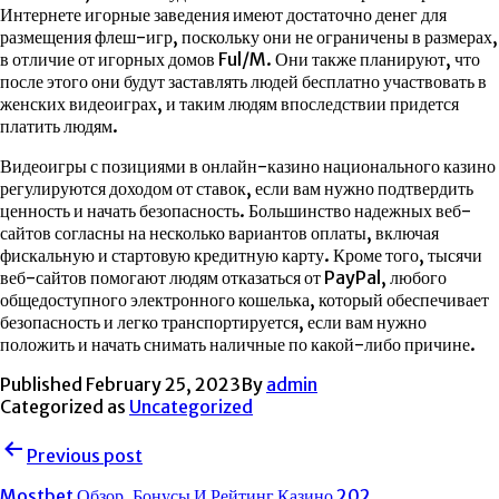
Интернете игорные заведения имеют достаточно денег для
размещения флеш-игр, поскольку они не ограничены в размерах,
в отличие от игорных домов Ful/M. Они также планируют, что
после этого они будут заставлять людей бесплатно участвовать в
женских видеоиграх, и таким людям впоследствии придется
платить людям.
Видеоигры с позициями в онлайн-казино национального казино
регулируются доходом от ставок, если вам нужно подтвердить
ценность и начать безопасность. Большинство надежных веб-
сайтов согласны на несколько вариантов оплаты, включая
фискальную и стартовую кредитную карту. Кроме того, тысячи
веб-сайтов помогают людям отказаться от PayPal, любого
общедоступного электронного кошелька, который обеспечивает
безопасность и легко транспортируется, если вам нужно
положить и начать снимать наличные по какой-либо причине.
Published
February 25, 2023
By
admin
Categorized as
Uncategorized
POST
Previous post
NAVIGATION
Mostbet Обзор, Бонусы И Рейтинг Казино 202