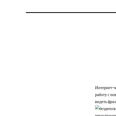
Интернет-к
работу с н
видеть фраз
регистраци