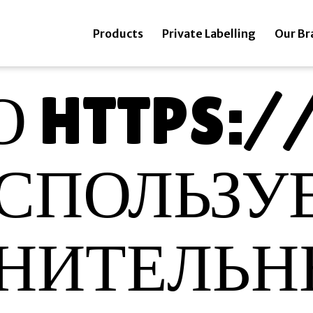
Products
Private Labelling
Our Br
 HTTPS://
ИСПОЛЬЗУ
НИТЕЛЬН