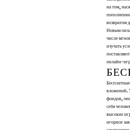
на том, на
пополнение
возвратом д
Новым онла
числе мгно
изучать ус
поставляют
онлайн-игр
БЕС
Бесплатные
вложений. У
фондов, он
себя челове
высокие игр
игорное за
следующих 