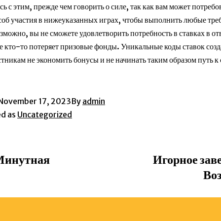
ь с этим, прежде чем говорить о силе, так как вам может потребо
особ участия в нижеуказанных играх, чтобы выполнить любые тре
зможно, вы не сможете удовлетворить потребность в ставках в о
че кто-то потеряет призовые фонды. Уникальные коды ставок соз
тникам не экономить бонусы и не начинать таким образом путь к
November 17, 2023
By
admin
ed as
Uncategorized
 Минутная
Игорное зав
Во