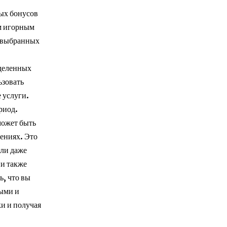
ых бонусов
м игорным
в выбранных
еделенных
ьзовать
 услуги.
риод.
может быть
лениях. Это
или даже
ни также
ь, что вы
ыми и
и и получая