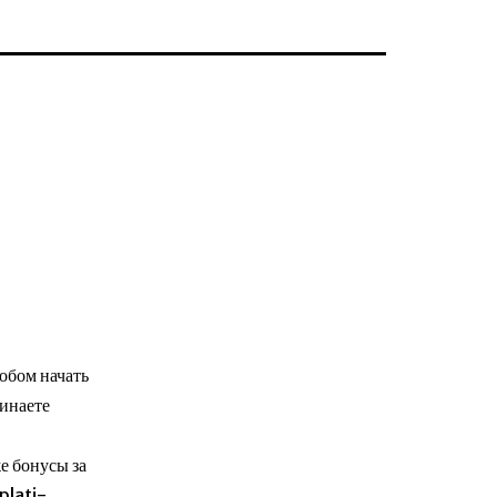
обом начать
чинаете
е бонусы за
plati-