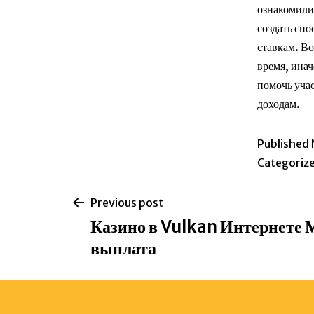
ознакомилис
создать сп
ставкам. Во
время, ина
помочь учас
доходам.
Published
Categoriz
Previous post
Казино в Vulkan Интернете
выплата