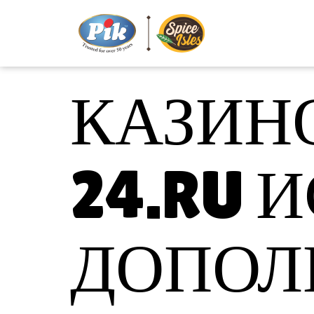
КАЗИНО
24.RU 
ДОПОЛ