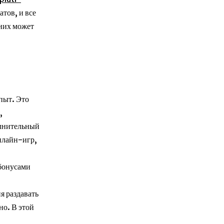
тов, и все
 них может
пыт. Это
,
олнительный
онлайн-игр,
бонусами
я раздавать
о. В этой