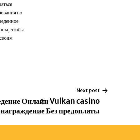
ваться
бования по
тведенное
даны, чтобы
 своим
Next post
едение Онлайн Vulkan casino
знаграждение Без предоплаты