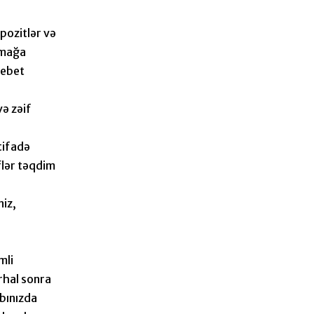
epozitlər və
namağa
debet
və zəif
tifadə
iflər təqdim
iz,
mli
rhal sonra
bınızda