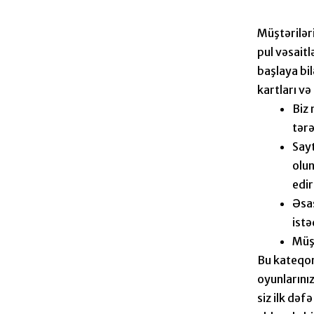
Müştəriləri
pul vəsaitl
başlaya bi
kartları və 
Biz 
tərə
Say
olun
edir
Əsa
istə
Müşt
Bu kateqori
oyunlarını
siz ilk də