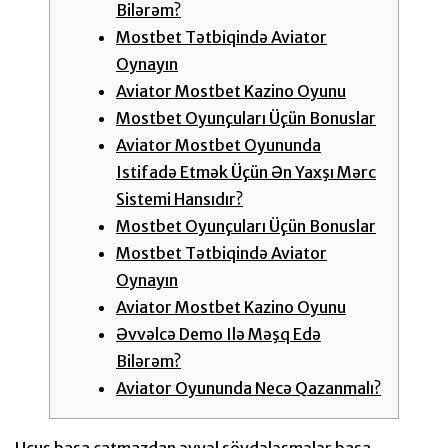
Bilərəm?
Mostbet Tətbiqində Aviator
Oynayın
Aviator Mostbet Kazino Oyunu
Mostbet Oyunçuları Üçün Bonuslar
Aviator Mostbet Oyununda
Istifadə Etmək Üçün Ən Yaxşı Mərc
Sistemi Hansıdır?
Mostbet Oyunçuları Üçün Bonuslar
Mostbet Tətbiqində Aviator
Oynayın
Aviator Mostbet Kazino Oyunu
Əvvəlcə Demo Ilə Məşq Edə
Bilərəm?
Aviator Oyununda Necə Qazanmalı?