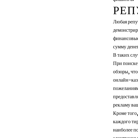
РЕП
Любая репу
демонстриру
финансовые
сумму дене
В таких сл
При поиске
обзоры, чт
онлайн-каз
пожеланиям
предоставл
рекламу ва
Кроме того,
каждого ти
наиболее по
электронны