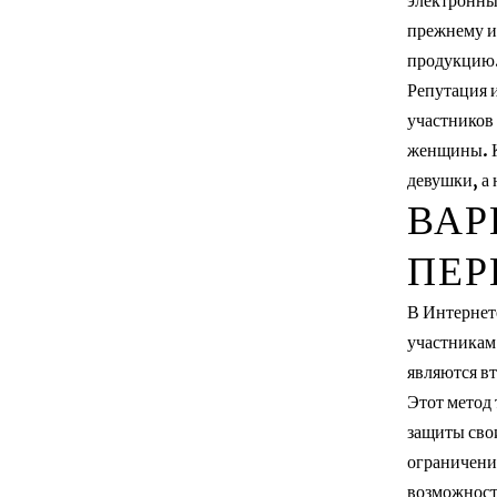
прежнему и
продукцию
Репутация и
участников
женщины. Кр
девушки, а 
ВАР
ПЕР
В Интернет
участникам
являются в
Этот метод
защиты сво
ограничени
возможности