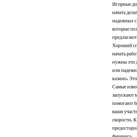
Игорные до
начать дел
надежных с
которые по
предлагают
Хороший сп
начать раб
нужны эти д
или надежн
казино. Эт
Самые изве
запускают м
помогают б
ваши участ
скорости. 
предосторо
фишинга.