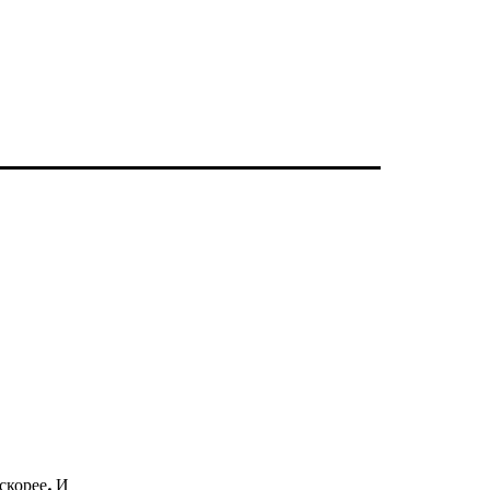
скорее. И