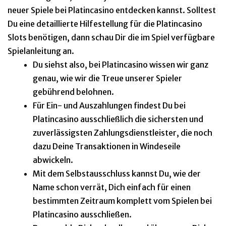
neuer Spiele bei Platincasino entdecken kannst. Solltest
Du eine detaillierte Hilfestellung für die Platincasino
Slots benötigen, dann schau Dir die im Spiel verfügbare
Spielanleitung an.
Du siehst also, bei Platincasino wissen wir ganz
genau, wie wir die Treue unserer Spieler
gebührend belohnen.
Für Ein- und Auszahlungen findest Du bei
Platincasino ausschließlich die sichersten und
zuverlässigsten Zahlungsdienstleister, die noch
dazu Deine Transaktionen in Windeseile
abwickeln.
Mit dem Selbstausschluss kannst Du, wie der
Name schon verrät, Dich einfach für einen
bestimmten Zeitraum komplett vom Spielen bei
Platincasino ausschließen.