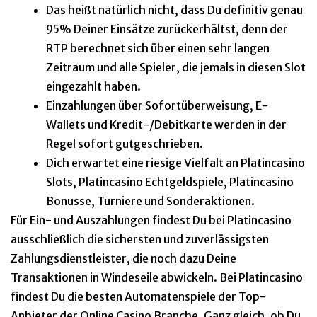
Das heißt natürlich nicht, dass Du definitiv genau
95% Deiner Einsätze zurückerhältst, denn der
RTP berechnet sich über einen sehr langen
Zeitraum und alle Spieler, die jemals in diesen Slot
eingezahlt haben.
Einzahlungen über Sofortüberweisung, E-
Wallets und Kredit-/Debitkarte werden in der
Regel sofort gutgeschrieben.
Dich erwartet eine riesige Vielfalt an Platincasino
Slots, Platincasino Echtgeldspiele, Platincasino
Bonusse, Turniere und Sonderaktionen.
Für Ein- und Auszahlungen findest Du bei Platincasino
ausschließlich die sichersten und zuverlässigsten
Zahlungsdienstleister, die noch dazu Deine
Transaktionen in Windeseile abwickeln. Bei Platincasino
findest Du die besten Automatenspiele der Top-
Anbieter der Online Casino Branche. Ganz gleich, ob Du