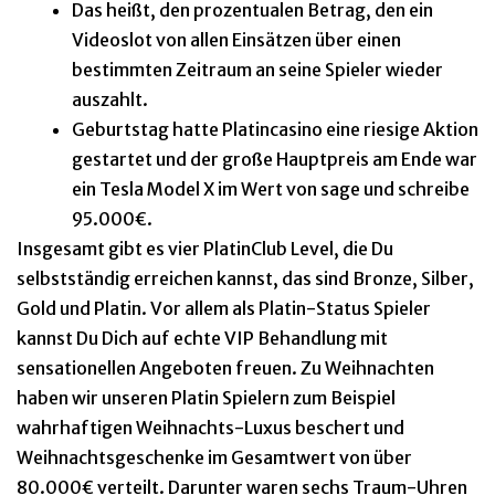
Das heißt, den prozentualen Betrag, den ein
Videoslot von allen Einsätzen über einen
bestimmten Zeitraum an seine Spieler wieder
auszahlt.
Geburtstag hatte Platincasino eine riesige Aktion
gestartet und der große Hauptpreis am Ende war
ein Tesla Model X im Wert von sage und schreibe
95.000€.
Insgesamt gibt es vier PlatinClub Level, die Du
selbstständig erreichen kannst, das sind Bronze, Silber,
Gold und Platin. Vor allem als Platin-Status Spieler
kannst Du Dich auf echte VIP Behandlung mit
sensationellen Angeboten freuen. Zu Weihnachten
haben wir unseren Platin Spielern zum Beispiel
wahrhaftigen Weihnachts-Luxus beschert und
Weihnachtsgeschenke im Gesamtwert von über
80.000€ verteilt. Darunter waren sechs Traum-Uhren