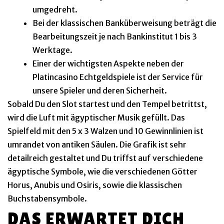
umgedreht.
Bei der klassischen Banküberweisung beträgt die
Bearbeitungszeit je nach Bankinstitut 1 bis 3
Werktage.
Einer der wichtigsten Aspekte neben der
Platincasino Echtgeldspiele ist der Service für
unsere Spieler und deren Sicherheit.
Sobald Du den Slot startest und den Tempel betrittst,
wird die Luft mit ägyptischer Musik gefüllt. Das
Spielfeld mit den 5 x 3 Walzen und 10 Gewinnlinien ist
umrandet von antiken Säulen. Die Grafik ist sehr
detailreich gestaltet und Du triffst auf verschiedene
ägyptische Symbole, wie die verschiedenen Götter
Horus, Anubis und Osiris, sowie die klassischen
Buchstabensymbole.
DAS ERWARTET DICH