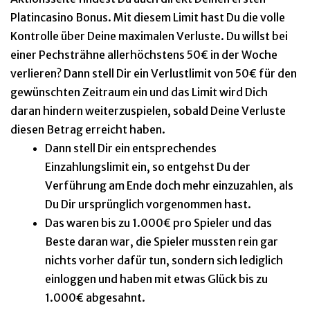
Platincasino Bonus. Mit diesem Limit hast Du die volle
Kontrolle über Deine maximalen Verluste. Du willst bei
einer Pechsträhne allerhöchstens 50€ in der Woche
verlieren? Dann stell Dir ein Verlustlimit von 50€ für den
gewünschten Zeitraum ein und das Limit wird Dich
daran hindern weiterzuspielen, sobald Deine Verluste
diesen Betrag erreicht haben.
Dann stell Dir ein entsprechendes
Einzahlungslimit ein, so entgehst Du der
Verführung am Ende doch mehr einzuzahlen, als
Du Dir ursprünglich vorgenommen hast.
Das waren bis zu 1.000€ pro Spieler und das
Beste daran war, die Spieler mussten rein gar
nichts vorher dafür tun, sondern sich lediglich
einloggen und haben mit etwas Glück bis zu
1.000€ abgesahnt.