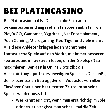
BEI PLATINCASINO
Bei Platincasino triffst Du ausschließlich auf die
bekanntesten und angesehensten Spieleanbieter, wie
Play’n GO, Gamomat, Yggdrasil, Net Entertainment,
Push Gaming, Microgaming, Red Tiger und viele mehr.
Alle diese Anbieter bringen jeden Monat neue,
fantastische Spiele auf den Markt, mit immer besseren
Features und innovativen Ideen, um den Spielspaß zu
maximieren. Der RTP in Online Slots gibt die
Ausschüttungsquote des jeweiligen Spiels an. Das heißt,
den prozentualen Betrag, den ein Videoslot von allen
Einsätzen über einen bestimmten Zeitraum an seine
Spieler wieder auszahlt.
Wer kennt es nicht, wenn man erst richtig im Spiel
drinnen ist, vergisst man schnell mal die Zeit.