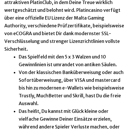
attraktiven PlatinClub, in dem Deine Treue wirklich
wertgeschätzt und belohnt wird. Platincasino verfügt
über eine offizielle EU Lizenz der Malta Gaming
Authority, verschiedene Prüfzertifikate, beispielsweise
von eCOGRA und bietet Dir dank modernster SSL-
Verschlüsselung und strenger Lizenzrichtlinien vollste
Sicherheit.
Das Spielfeld mit den 5 x 3 Walzen und 10
Gewinnlinien ist umrandet von antiken Säulen.
Von der klassischen Banküberweisung oder auch
Sofortüberweisung, über VISA und mastercard
bis hin zu modernen e-Wallets wie beispielsweise
Trustly, MuchBetter und Skrill, hast Du die freie
Auswahl.
Das heißt, Du kannst mit Glück kleine oder
vielfache Gewinne Deiner Einsätze erzielen,
während andere Spieler Verluste machen, oder