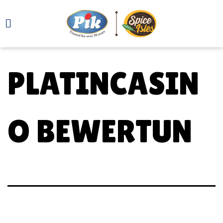
PLATINCASIN
O BEWERTUN