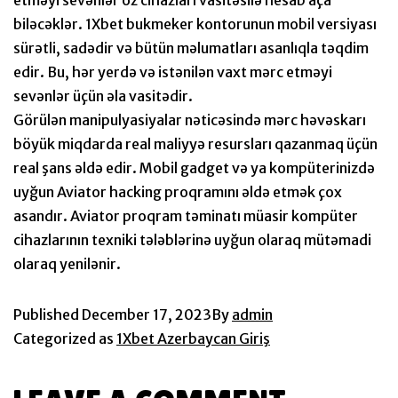
etməyi sevənlər öz cihazları vasitəsilə hesab aça
biləcəklər. 1Xbet bukmeker kontorunun mobil versiyası
sürətli, sadədir və bütün məlumatları asanlıqla təqdim
edir. Bu, hər yerdə və istənilən vaxt mərc etməyi
sevənlər üçün əla vasitədir.
Görülən manipulyasiyalar nəticəsində mərc həvəskarı
böyük miqdarda real maliyyə resursları qazanmaq üçün
real şans əldə edir. Mobil gadget və ya kompüterinizdə
uyğun Aviator hacking proqramını əldə etmək çox
asandır. Aviator proqram təminatı müasir kompüter
cihazlarının texniki tələblərinə uyğun olaraq mütəmadi
olaraq yenilənir.
Published
December 17, 2023
By
admin
Categorized as
1Xbet Azerbaycan Giriş