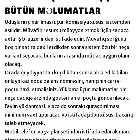
BÜTÜN MƏLUMATLAR
Uduşların çıxarılması üçün komissiya xüsusi sistemdən
asılıdır. Müvafiq resursu müəyyən etmək üçün sadəcə
axtarış brauzerindən istifadə edin. Müvafiq sorğunu
boş bir sətirə daxil etdikdən sonra sistem özü bir neçə
variant seçəcək, bunların arasında mütləq uyğun olanı
olacaq.
Orada qeydiyyatdan keçdikdən sonra əldə edilə bilən
onlayn kazinoda balans nömrəsini, həmçinin cari e-
poçtu daxil etməlisiniz. Yükləmə üçün məlumatlar bir
neçə dəqiqə ərzində göstərilən e-poçta göndəriləcək.
Faylın yüklənməsi, eləcə də sonrakı quraşdırılması
minimum vaxt aparacaq və istifadəçidən xüsusi bacarıq
tələb etməyəcək.
Mobil telefon və ya planşetindən istifadə edərək mərc