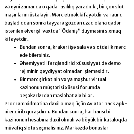
və eyni zamanda o qədər asılılıq yaradır ki, bir çox slot
maşınlarını üstələyir. Mərc etmək kifayətdir və raund
başladıqdan sonra təyyarə gözdən uzaq olana qədər
istənilən əlverişli vaxtda “Ödəniş” düyməsini sıxmaq
kifayətdir.
Bundan sonra, krakeri işə sala və slotda ilk mərc
edə bilərsiniz.
Əhəmiyyətli fərqləndirici xüsusiyyət də demo
rejiminin qeydiyyat olmadan işləməsidir.
Bir mərc şirkətinin və ya məşhur virtual
kazinonun müştərisi xüsusi forumda
peşəkarlardan məsləhət ala bilər.
Proqram xidmətinə daxil olmaq üçün Aviator hack apk-
ni endirib quraşdırın. Bundan sonra, hər hansı bir
kazinonun hesabına daxil olmalı və böyük bir kataloqda
müvafiq slotu seçməlisiniz. Mərkəzdə bonuslar