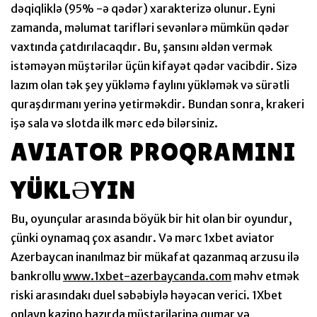
dəqiqliklə (95% -ə qədər) xarakterizə olunur. Eyni
zamanda, məlumat tarifləri sevənlərə mümkün qədər
vaxtında çatdırılacaqdır. Bu, şansını əldən vermək
istəməyən müştərilər üçün kifayət qədər vacibdir. Sizə
lazım olan tək şey yükləmə faylını yükləmək və sürətli
quraşdırmanı yerinə yetirməkdir. Bundan sonra, krakeri
işə sala və slotda ilk mərc edə bilərsiniz.
AVIATOR PROQRAMINI
YÜKLƏYIN
Bu, oyunçular arasında böyük bir hit olan bir oyundur,
çünki oynamaq çox asandır. Və mərc 1xbet aviator
Azerbaycan inanılmaz bir mükafat qazanmaq arzusu ilə
bankrollu
www.1xbet-azerbaycanda.com
məhv etmək
riski arasındakı duel səbəbiylə həyəcan verici. 1Xbet
onlayn kazino hazırda müştərilərinə qumar və