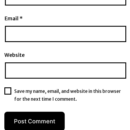
Email
*
Website
Save my name, email, and website in this browser
for the next time I comment.