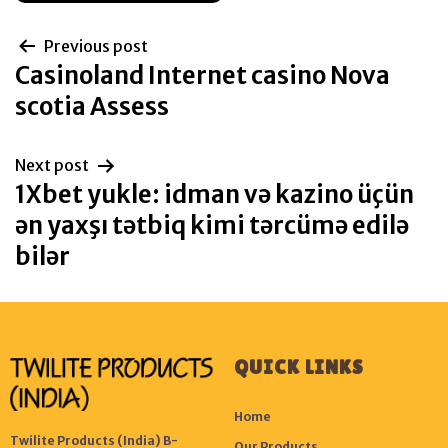
Previous post
Casinoland Internet casino Nova
scotia Assess
Next post
1Xbet yukle: idman və kazino üçün
ən yaxşı tətbiq kimi tərcümə edilə
bilər
QUICK LINKS
Home
Twilite Products (India) B-
Our Products