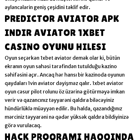
əyləncələrin geniş çeşidini təklif edir.
PREDICTOR AVIATOR APK
INDIR AVIATOR 1XBET
CASINO OYUNU HILESI
Oyun seçərkən 1xbet aviator demək olar ki, bütün
ekranın oyun sahəsi tərəfindən tutulduğu kazino
səhifəsini açır. Ancaq hər hansı bir kazinoda oyunun
qaydaları 1vin aviator dəyişməz qalır. 1xbet aviator
oyun cəsur pilot rolunu öz üzərinə götürməyə imkan
verir və qazancınız təyyarəni qaldıra biləcəyiniz
hündürlüklə müəyyən edilir. Bu halda, qazandığınız
mərciniz təyyarəni nə qədər yüksək qaldıra bildiyinizə
görə vurulacaq.
HACK PROQRAMI HAQQINDA