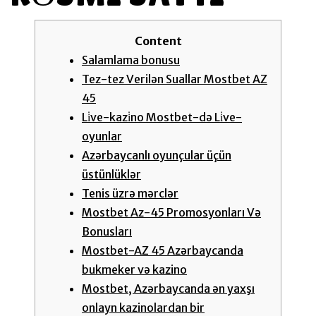
Content
Salamlama bonusu
Tez-tez Verilən Suallar Mostbet AZ
45
Li̇ve-kazi̇no Mostbet-də Li̇ve-
oyunlar
Azərbaycanlı oyunçular üçün
üstünlüklər
Tenis üzrə mərclər
Mostbet Az-45 Promosyonları Və
Bonusları
Mostbet-AZ 45 Azərbaycanda
bukmeker və kazino
Mostbet, Azərbaycanda ən yaxşı
onlayn kazinolardan bir