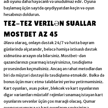
adi oyunu daha həyəcanlı və unudulmaz edir. Oyuna
başlamaq üçün saytda qeydiyyatdan keçin və oyun
hesabınızı doldurun.
TEZ-TEZ VERILƏN SUALLAR
MOSTBET AZ 45
Əlavə olaraq, onlayn dəstək 24/7 və hətta bayram
günlərində əlçatandır, beləcə həmişə ixtisaslı dəstək
xidmətinə arxayın ola bilərsiniz. Mostbet-dən
qazanclarınızı çıxarmaq istəyirsinizsə, təsdiqləmə
prosesindən keçməlisiniz. Ancaq ən rahat metodlardan
biri də müştəri dəstəyi ilə təsdiqləmə etməkdir. Bəlkə də
bonus üçün mərc etmə tələblərini yerinə yetirməmisiniz.
Kart oyunları, əsas poker, blekcek və kart oyunlarının
digər variantları müxtəlif rejimləri sınamaq istəyən kart
oyunlarını sevənlər üçün çox maraqlı olacaq. Qumar
oyunçususunuzsa və kart oyunlarını sevirsinizsə,