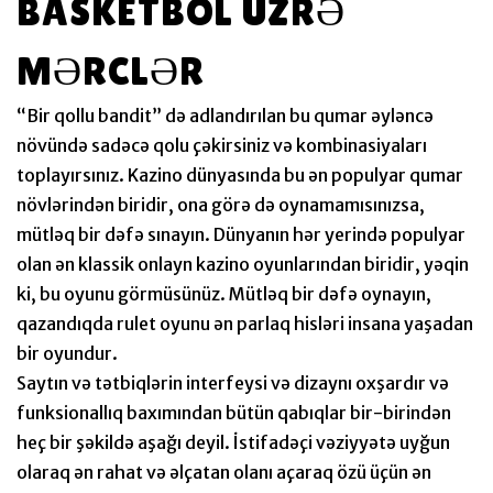
BASKETBOL ÜZRƏ
MƏRCLƏR
“Bir qollu bandit” də adlandırılan bu qumar əyləncə
növündə sadəcə qolu çəkirsiniz və kombinasiyaları
toplayırsınız. Kazino dünyasında bu ən populyar qumar
növlərindən biridir, ona görə də oynamamısınızsa,
mütləq bir dəfə sınayın. Dünyanın hər yerində populyar
olan ən klassik onlayn kazino oyunlarından biridir, yəqin
ki, bu oyunu görmüsünüz. Mütləq bir dəfə oynayın,
qazandıqda rulet oyunu ən parlaq hisləri insana yaşadan
bir oyundur.
Saytın və tətbiqlərin interfeysi və dizaynı oxşardır və
funksionallıq baxımından bütün qabıqlar bir-birindən
heç bir şəkildə aşağı deyil. İstifadəçi vəziyyətə uyğun
olaraq ən rahat və əlçatan olanı açaraq özü üçün ən