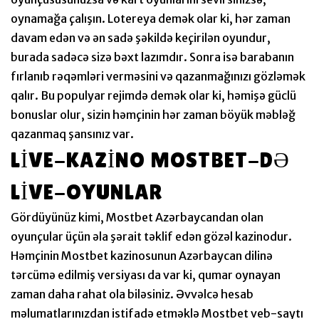
oynamağa çalışın. Lotereya demək olar ki, hər zaman
davam edən və ən sadə şəkildə keçirilən oyundur,
burada sadəcə sizə bəxt lazımdır. Sonra isə barabanın
fırlanıb rəqəmləri verməsini və qazanmağınızı gözləmək
qalır. Bu populyar rejimdə demək olar ki, həmişə güclü
bonuslar olur, sizin həmçinin hər zaman böyük məbləğ
qazanmaq şansınız var.
LİVE-KAZİNO MOSTBET-DƏ
LİVE-OYUNLAR
Gördüyünüz kimi, Mostbet Azərbaycandan olan
oyunçular üçün əla şərait təklif edən gözəl kazinodur.
Həmçinin Mostbet kazinosunun Azərbaycan dilinə
tərcümə edilmiş versiyası da var ki, qumar oynayan
zaman daha rahat ola biləsiniz. Əvvəlcə hesab
məlumatlarınızdan istifadə etməklə Mostbet veb-saytı