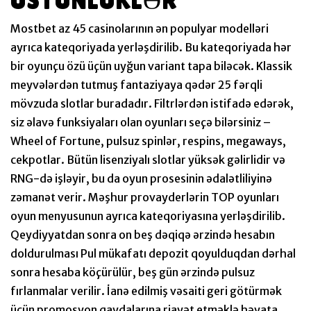
ÜSTÜNLÜKLƏR
Mostbet az 45 casinolarının ən populyar modelləri
ayrıca kateqoriyada yerləşdirilib. Bu kateqoriyada hər
bir oyunçu özü üçün uyğun variant tapa biləcək. Klassik
meyvələrdən tutmuş fantaziyaya qədər 25 fərqli
mövzuda slotlar buradadır. Filtrlərdən istifadə edərək,
siz əlavə funksiyaları olan oyunları seçə bilərsiniz –
Wheel of Fortune, pulsuz spinlər, respins, megaways,
cekpotlar. Bütün lisenziyalı slotlar yüksək gəlirlidir və
RNG-də işləyir, bu da oyun prosesinin ədalətliliyinə
zəmanət verir. Məşhur provayderlərin TOP oyunları
oyun menyusunun ayrıca kateqoriyasına yerləşdirilib.
Qeydiyyatdan sonra on beş dəqiqə ərzində hesabın
doldurulması Pul mükafatı depozit qoyulduqdan dərhal
sonra hesaba köçürülür, beş gün ərzində pulsuz
fırlanmalar verilir. İanə edilmiş vəsaiti geri götürmək
üçün promosyon qaydalarına riayət etməklə həyata