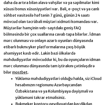
daha da artıra bilən əlavə vəhşilər və ya səpilmələr kimi
xüsusi bonus xüsusiyyətləri var. Bəli, e-poçt və ya canlı
söhbət vasitəsilə həftənin 7 günü, günün 24 saatı
mövcud olan təcrübəli müştəri xidməti komandası var.
Müştərilər həmçinin veb-saytdakı geniş FAQ
bölməsində bir çox suallarına cavab tapa bilərlər. İdman
mərc olunması və onlayn azartı oyunları dünyasında
etibarlı bukmеyker platformalarına çıxış böyük
əhəmiyyət kəsb edir. Lakin bəzi ölkələrdə
məhdudiyyətlər mövcuddur ki, bu da oyunçuların idman
mərc olunması dünyasında tam iştirakını çətinləşdirə
bilər
mostbet
.
Yükləmə məhdudiyyətləri olduğu halda, siz iCloud
hesabınızın regionunu Azərbaycandan
Özbəkistana və ya Kolumbiyaya dəyişməli və
yükləməni təkrar etməlisiniz.
Bukmeker kontoru qeydiyyatdan keçdikdən