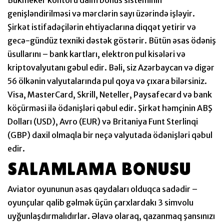
Bukmeker kontoru daim bonus sisteminin
genişləndirilməsi və mərclərin sayı üzərində işləyir.
Şirkət istifadəçilərin ehtiyaclarına diqqət yetirir və
gecə-gündüz texniki dəstək göstərir. Bütün əsas ödəniş
üsullarını – bank kartları, elektron pul kisələri və
kriptovalyutanı gəbul edir. Bəli, siz Azərbaycan və digər
56 ölkənin valyutalarında pul qoya və çıxara bilərsiniz.
Visa, MasterCard, Skrill, Neteller, Paysafecard və bank
köçürməsi ilə ödənişləri qəbul edir. Şirkət həmçinin ABŞ
Dolları (USD), Avro (EUR) və Britaniya Funt Sterlinqi
(GBP) daxil olmaqla bir neçə valyutada ödənişləri qəbul
edir.
SALAMLAMA BONUSU
Aviator oyununun əsas qaydaları olduqca sadədir –
oyunçular qalib gəlmək üçün çarxlardakı 3 simvolu
uyğunlaşdırmalıdırlar. Əlavə olaraq, qazanmaq şansınızı