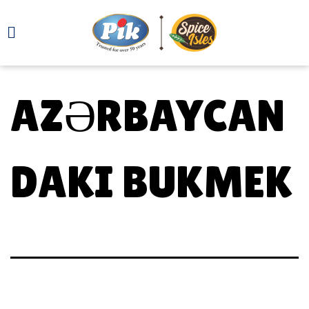
AZƏRBAYCAN
DAKI BUKMEK