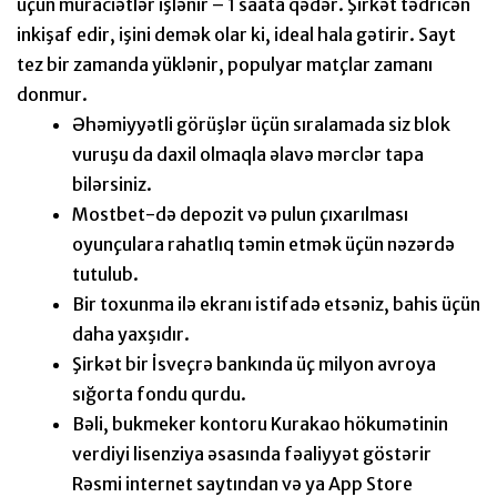
üçün müraciətlər işlənir – 1 saata qədər. Şirkət tədricən
inkişaf edir, işini demək olar ki, ideal hala gətirir. Sayt
tez bir zamanda yüklənir, populyar matçlar zamanı
donmur.
Əhəmiyyətli görüşlər üçün sıralamada siz blok
vuruşu da daxil olmaqla əlavə mərclər tapa
bilərsiniz.
Mostbet-də depozit və pulun çıxarılması
oyunçulara rahatlıq təmin etmək üçün nəzərdə
tutulub.
Bir toxunma ilə ekranı istifadə etsəniz, bahis üçün
daha yaxşıdır.
Şirkət bir İsveçrə bankında üç milyon avroya
sığorta fondu qurdu.
Bəli, bukmeker kontoru Kurakao hökumətinin
verdiyi lisenziya əsasında fəaliyyət göstərir
Rəsmi internet saytından və ya App Store