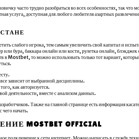
вичку часто трудно разобраться во всех особенностях, так что 
ная услуга, доступная для любого любителя азартных развлечений
ХСТАНЕ
тить слабого игрока, тем самым увеличить свой капитал и испыт
или бура, баккара онлайн или кости, рулетка онлайн, блэкджек о
в в Mostbet, то можно использовать только тот вариант, который
ться.
есту.
н все зависит от выбранной дисциплины.
ого, как авторизуется.
ой деятельности, вместе с анализом данных.
зработчиков. Также на главной странице есть информация касател
 чего начать.
НИЕ MOSTBET OFFICIAL
ое подключение к сети интернет. Можно написать в службу техн