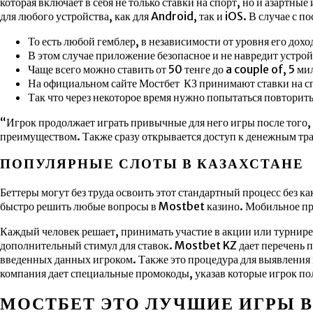
которая включает в себя не только ставки на спорт, но и азар
для любого устройства, как для Android, так и iOS. В случае с
То есть любой гемблер, в независимости от уровня его дох
В этом случае приложение безопасное и не навредит устрой
Чаще всего можно ставить от 50 тенге до a couple of, 5 м
На официальном сайте Мостбет КЗ принимают ставки на спо
Так что через некоторое время нужно попытаться повторит
“Игрок продолжает играть привычные для него игры после того,
преимуществом. Также сразу открывается доступ к денежным тр
ПОПУЛЯРНЫЕ СЛОТЫ В КАЗАХСТАНЕ
Беттеры могут без труда освоить этот стандартный процесс без
быстро решить любые вопросы в Mostbet казино. Мобильное пр
Каждый человек решает, принимать участие в акции или турнире.
дополнительный стимул для ставок. Mostbet KZ дает перечень п
введенных данных игроком. Также это процедура для выявления
компания дает специальные промокоды, указав которые игрок п
МОСТБЕТ ЭТО ЛУЧШИЕ ИГРЫ В