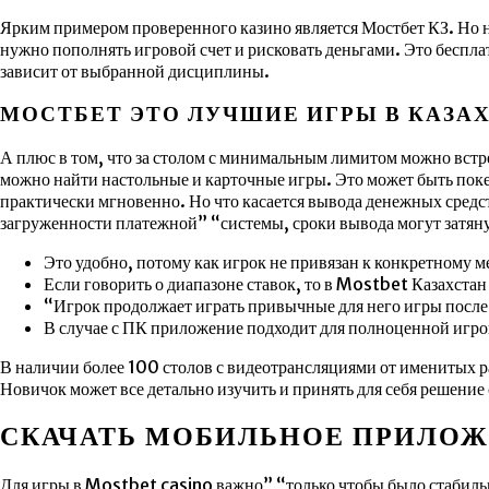
Ярким примером проверенного казино является Мостбет КЗ. Но но
нужно пополнять игровой счет и рисковать деньгами. Это бесплат
зависит от выбранной дисциплины.
МОСТБЕТ ЭТО ЛУЧШИЕ ИГРЫ В КАЗА
А плюс в том, что за столом с минимальным лимитом можно встре
можно найти настольные и карточные игры. Это может быть покер 
практически мгновенно. Но что касается вывода денежных средст
загруженности платежной” “системы, сроки вывода могут затяну
Это удобно, потому как игрок не привязан к конкретному м
Если говорить о диапазоне ставок, то в Mostbet Казахста
“Игрок продолжает играть привычные для него игры после т
В случае с ПК приложение подходит для полноценной игров
В наличии более 100 столов с видеотрансляциями от именитых ра
Новичок может все детально изучить и принять для себя решение с
СКАЧАТЬ МОБИЛЬНОЕ ПРИЛОЖЕ
Для игры в Mostbet casino важно” “только чтобы было стабильн