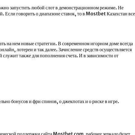
можно запустить любой слот в демонстрационном режиме. Не
. Если говорить о диапазоне ставок, то в Mostbet Казахстан все
ать на нем новые стратегии. В современном игорном доме всегда
нлайн, лотереи и так далее. Зачисление средств осуществляется
 служит также для пополнения счета. И в зависимости от
ьно бонусов и фри спинов, о джекпотах и о риске в игре.
ической поддержки сайта Mostbet com, рабочее зеркало будет