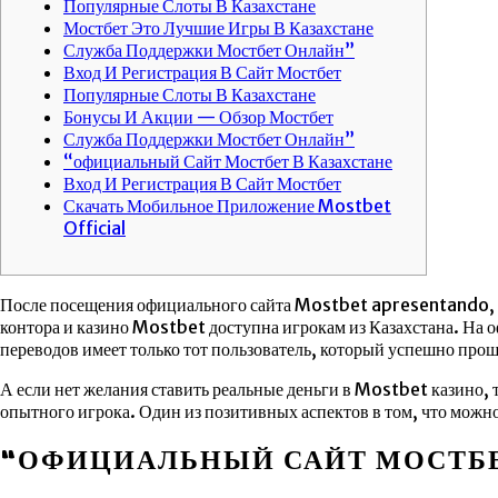
Популярные Слоты В Казахстане
Мостбет Это Лучшие Игры В Казахстане
Служба Поддержки Мостбет Онлайн”
Вход И Регистрация В Сайт Мостбет
Популярные Слоты В Казахстане
Бонусы И Акции — Обзор Мостбет
Служба Поддержки Мостбет Онлайн”
“официальный Сайт Мостбет В Казахстане
Вход И Регистрация В Сайт Мостбет
Скачать Мобильное Приложение Mostbet
Official
После посещения официального сайта Mostbet apresentando, по
контора и казино Mostbet доступна игрокам из Казахстана. На 
переводов имеет только тот пользователь, который успешно про
А если нет желания ставить реальные деньги в Mostbet казино, 
опытного игрока. Один из позитивных аспектов в том, что можно
“ОФИЦИАЛЬНЫЙ САЙТ МОСТБЕ