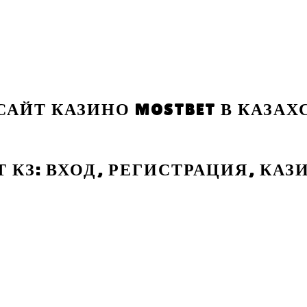
АЙТ КАЗИНО MOSTBET В КАЗАХ
КЗ: ВХОД, РЕГИСТРАЦИЯ, КАЗ