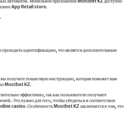
гровых автоматов. Мобильное приложение Mostbet KZ доступно
азине App Retail store.
.
е и проходить идентификацию, что является дополнительным
т, вы получите пошаговую инструкцию, которая поможет вам
ало Mostbet KZ.
твительно эффективно, так как пользователи получают
ений. Это нужно для того, чтобы убедиться в соответствии
line casino. Особенность Mostbet KZ заключается в том, что