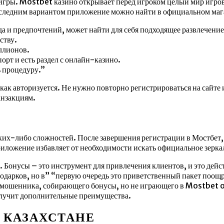
тные игры. Mostbet казино открывает перед игроком целый мир и
 последним вариантом приложение можно найти в официальном маг
ода и предпочтений, может найти для себя подходящее развлечение
ству.
иллионов.
рт и есть раздел с онлайн-казино.
ь процедуру.”
 как авторизуется. Не нужно повторно регистрироваться на сайт
анзакциям.
 каких-либо сложностей. После завершения регистрации в Мостбе
иложение избавляет от необходимости искать официальное зерк
 Бонусы – это инструмент для привлечения клиентов, и это дейс
одарков, но в” “первую очередь это приветственный пакет поощр
 мошенника, собирающего бонусы, но не играющего в Mostbet on
олучит дополнительные преимущества.
 КАЗАХСТАНЕ