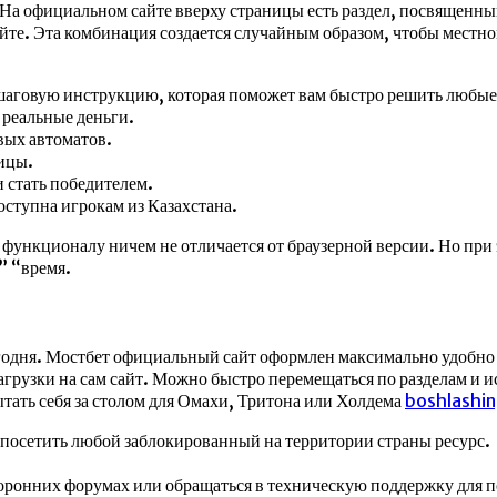
 На официальном сайте вверху страницы есть раздел, посвященн
айте. Эта комбинация создается случайным образом, чтобы мест
ошаговую инструкцию, которая поможет вам быстро решить любы
а реальные деньги.
вых автоматов.
ицы.
 стать победителем.
ступна игрокам из Казахстана.
функционалу ничем не отличается от браузерной версии. Но при 
” “время.
одня. Мостбет официальный сайт оформлен максимально удобно и
агрузки на сам сайт. Можно быстро перемещаться по разделам и 
тать себя за столом для Омахи, Тритона или Холдема
boshlashin
 посетить любой заблокированный на территории страны ресурс.
сторонних форумах или обращаться в техническую поддержку для 