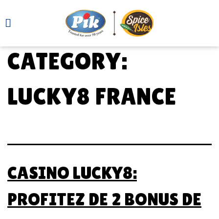
CATEGORY:
LUCKY8 FRANCE
CASINO LUCKY8:
PROFITEZ DE 2 BONUS DE