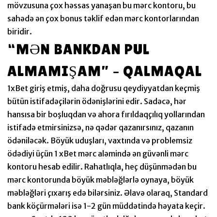
mövzusuna çox həssas yanaşan bu mərc kontoru, bu
sahədə ən çox bonus təklif edən mərc kontorlarından
biridir.
“MƏN BANKDAN PUL
ALMAMIŞAM” – QALMAQAL
1xBet giriş etmiş, daha doğrusu qeydiyyatdan keçmiş
bütün istifadəçilərin ödənişlərini edir. Sadəcə, hər
hansısa bir boşluqdan və ahora fırıldaqçılıq yollarından
istifadə etmirsinizsə, nə qədər qazanırsınız, qazanın
ödəniləcək. Böyük uduşları, vaxtında və problemsiz
ödədiyi üçün 1 xBet mərc aləmində ən güvənli mərc
kontoru hesab edilir. Rahatlıqla, heç düşünmədən bu
mərc kontorunda böyük məbləğlərlə oynaya, böyük
məbləğləri çıxarış edə bilərsiniz. Əlavə olaraq, Standard
bank köçürmələri isə 1-2 gün müddətində həyata keçir.