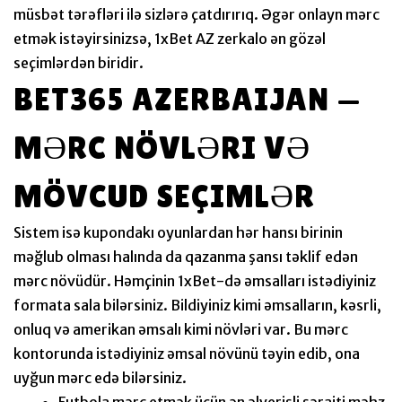
müsbət tərəfləri ilə sizlərə çatdırırıq. Əgər onlayn mərc
etmək istəyirsinizsə, 1xBet AZ zerkalo ən gözəl
seçimlərdən biridir.
BET365 AZERBAIJAN —
MƏRC NÖVLƏRI VƏ
MÖVCUD SEÇIMLƏR
Sistem isə kupondakı oyunlardan hər hansı birinin
məğlub olması halında da qazanma şansı təklif edən
mərc növüdür. Həmçinin 1xBet-də əmsalları istədiyiniz
formata sala bilərsiniz. Bildiyiniz kimi əmsalların, kəsrli,
onluq və amerikan əmsalı kimi növləri var. Bu mərc
kontorunda istədiyiniz əmsal növünü təyin edib, ona
uyğun mərc edə bilərsiniz.