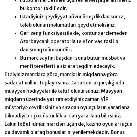
Futbola mərc etmək üçün ən əlverişli şəraiti məhz
bu kontor təklif edir.
İstədiyiniz qeydiyyat növünü seçdikdən sonra,
tələb olunan məlumatları qeyd etməlisiniz.
Geri zəng funksiyası ilə də, kontur xərcləmədən
Azərbaycanlı operatorla telefon vasitəsi ilə
danışmaq mümkündür.
Bu mərc saytını başdan-sona bütün müsbət və
mənfi tərəfləri ilə sizlərə təqdim edəcəyik.
Etdiyiniz mərclərə görə, mərclərin miqdarına görə
sədaqət xalları toplayırsınız. Daha sonra qarşılığında
müəyyən hədiyyələr ilə təltif olunursunuz. Müəyyən
miqdarın üzərində yatırım etdiyiniz zaman VİP
müştəriyə çevrilirsiniz və sıradan oyunçuların yararlana
bilmədiyi bir çox üstünlüklərdən yararlana bilirsiniz.
Lakin 1xBet idman mərcləri üçün də, kazino oyunları üçün
də davamlı olaraq bonuslarını yeniləməkdədir. Bonus