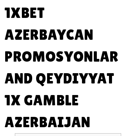
1XBET
AZERBAYCAN
PROMOSYONLAR
AND QEYDIYYAT
1X GAMBLE
AZERBAIJAN