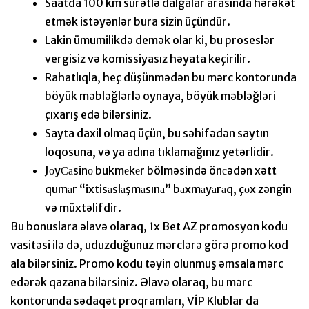
Saatda 100 km sürətlə dalğalar arasında hərəkət
etmək istəyənlər bura sizin üçündür.
Lakin ümumilikdə demək olar ki, bu proseslər
vergisiz və komissiyasız həyata keçirilir.
Rahatlıqla, heç düşünmədən bu mərc kontorunda
böyük məbləğlərlə oynaya, böyük məbləğləri
çıxarış edə bilərsiniz.
Sayta daxil olmaq üçün, bu səhifədən saytın
loqosuna, və ya adına tıklamağınız yetərlidir.
JоyСаsinо bukmеkеr bölməsində önсədən xətt
qumаr “ixtisаslаşmаsınа” bаxmаyаrаq, çоx zəngin
və müxtəlifdir.
Bu bonuslara əlavə olaraq, 1x Bet AZ promosyon kodu
vasitəsi ilə də, uduzduğunuz mərclərə görə promo kod
ala bilərsiniz. Promo kodu təyin olunmuş əmsala mərc
edərək qazana bilərsiniz. Əlavə olaraq, bu mərc
kontorunda sədaqət proqramları, VİP Klublar da