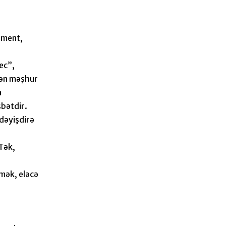
nment,
tec”,
 ən məşhur
a
sbətdir.
dəyişdirə
 Tək,
tmək, eləcə
o