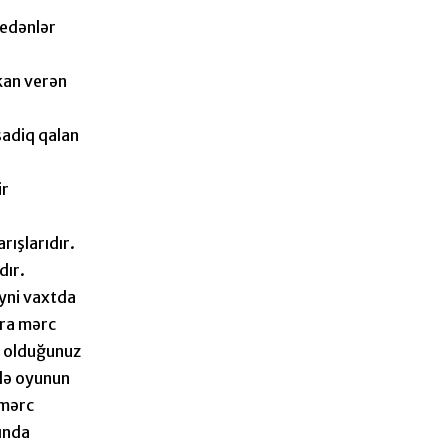
 edənlər
kan verən
adiq qalan
ir
rışlarıdır.
dır.
eyni vaxtda
ara mərc
i olduğunuz
 də oyunun
 mərc
ında