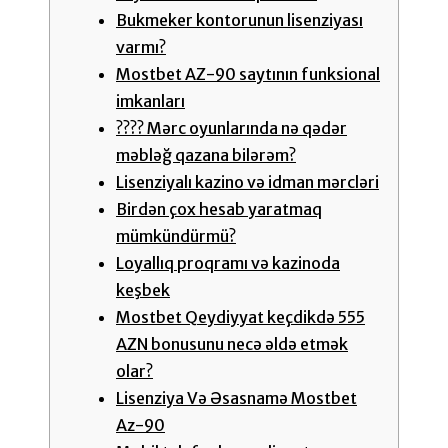
Bukmeker kontorunun lisenziyası
varmı?
Mostbet AZ-90 saytının funksional
imkanları
???? Mərc oyunlarında nə qədər
məbləğ qazana bilərəm?
Lisenziyalı kazino və idman mərcləri
Birdən çox hesab yaratmaq
mümkündürmü?
Loyallıq proqramı və kazinoda
keşbek
Mostbet Qeydiyyat keçdikdə 555
AZN bonusunu necə əldə etmək
olar?
Lisenziya Və Əsasnamə Mostbet
Az-90