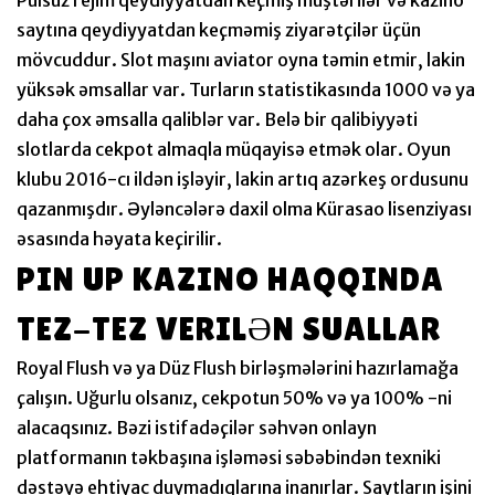
Pulsuz rejim qeydiyyatdan keçmiş müştərilər və kazino
saytına qeydiyyatdan keçməmiş ziyarətçilər üçün
mövcuddur. Slot maşını aviator oyna təmin etmir, lakin
yüksək əmsallar var. Turların statistikasında 1000 və ya
daha çox əmsalla qaliblər var. Belə bir qalibiyyəti
slotlarda cekpot almaqla müqayisə etmək olar. Oyun
klubu 2016-cı ildən işləyir, lakin artıq azərkeş ordusunu
qazanmışdır. Əyləncələrə daxil olma Kürasao lisenziyası
əsasında həyata keçirilir.
PIN UP KAZINO HAQQINDA
TEZ-TEZ VERILƏN SUALLAR
Royal Flush və ya Düz Flush birləşmələrini hazırlamağa
çalışın. Uğurlu olsanız, cekpotun 50% və ya 100% -ni
alacaqsınız. Bəzi istifadəçilər səhvən onlayn
platformanın təkbaşına işləməsi səbəbindən texniki
dəstəyə ehtiyac duymadıqlarına inanırlar. Saytların işini