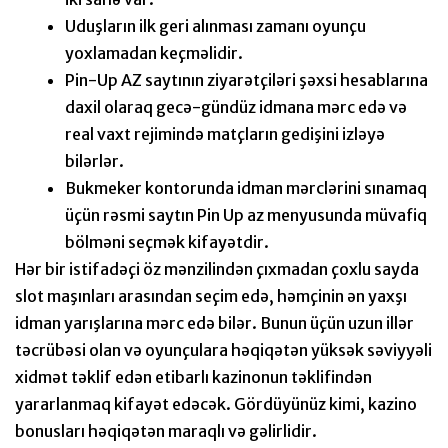
Uduşların ilk geri alınması zamanı oyunçu
yoxlamadan keçməlidir.
Pin-Up AZ saytının ziyarətçiləri şəxsi hesablarına
daxil olaraq gecə-gündüz idmana mərc edə və
real vaxt rejimində matçların gedişini izləyə
bilərlər.
Bukmeker kontorunda idman mərclərini sınamaq
üçün rəsmi saytın Pin Up az menyusunda müvafiq
bölməni seçmək kifayətdir.
Hər bir istifadəçi öz mənzilindən çıxmadan çoxlu sayda
slot maşınları arasından seçim edə, həmçinin ən yaxşı
idman yarışlarına mərc edə bilər. Bunun üçün uzun illər
təcrübəsi olan və oyunçulara həqiqətən yüksək səviyyəli
xidmət təklif edən etibarlı kazinonun təklifindən
yararlanmaq kifayət edəcək. Gördüyünüz kimi, kazino
bonusları həqiqətən maraqlı və gəlirlidir.