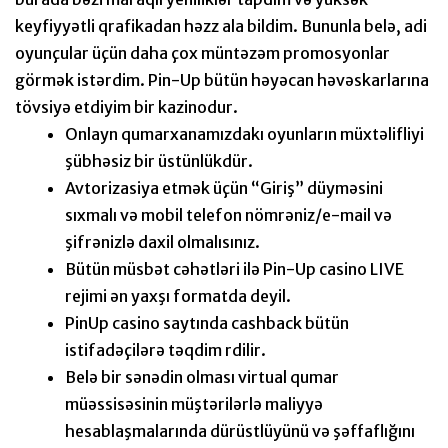
keyfiyyətli qrafikadan həzz ala bildim. Bununla belə, adi
oyunçular üçün daha çox müntəzəm promosyonlar
görmək istərdim. Pin-Up bütün həyəcan həvəskarlarına
tövsiyə etdiyim bir kazinodur.
Onlayn qumarxanamızdakı oyunların müxtəlifliyi
şübhəsiz bir üstünlükdür.
Avtorizasiya etmək üçün “Giriş” düyməsini
sıxmalı və mobil telefon nömrəniz/e-mail və
şifrənizlə daxil olmalısınız.
Bütün müsbət cəhətləri ilə Pin-Up casino LIVE
rejimi ən yaxşı formatda deyil.
PinUp casino saytında cashback bütün
istifadəçilərə təqdim rdilir.
Belə bir sənədin olması virtual qumar
müəssisəsinin müştərilərlə maliyyə
hesablaşmalarında dürüstlüyünü və şəffaflığını