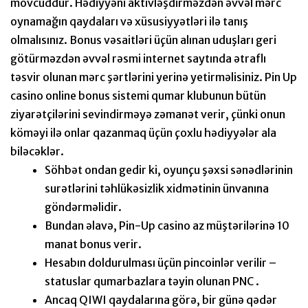
mövcuddur. Hədiyyəni aktivləşdirməzdən əvvəl mərc
oynamağın qaydaları və xüsusiyyətləri ilə tanış
olmalısınız. Bonus vəsaitləri üçün alınan uduşları geri
götürməzdən əvvəl rəsmi internet saytında ətraflı
təsvir olunan mərc şərtlərini yerinə yetirməlisiniz. Pin Up
casino online bonus sistemi qumar klubunun bütün
ziyarətçilərini sevindirməyə zəmanət verir, çünki onun
köməyi ilə onlar qazanmaq üçün çoxlu hədiyyələr ala
biləcəklər.
Söhbət ondan gedir ki, oyunçu şəxsi sənədlərinin
surətlərini təhlükəsizlik xidmətinin ünvanına
göndərməlidir.
Bundan əlavə, Pin-Up casino az müştərilərinə 10
manat bonus verir.
Hesabın doldurulması üçün pincoinlər verilir –
statuslar qumarbazlara təyin olunan PNC .
Ancaq QIWI qaydalarına görə, bir günə qədər