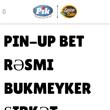
PIN-UP BET
RƏSMI
BUKMEYKER