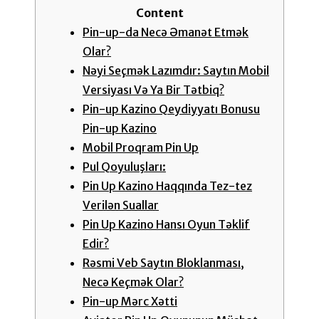
Content
Pin-up-da Necə Əmanət Etmək
Olar?
Nəyi Seçmək Lazımdır: Saytın Mobil
Versiyası Və Ya Bir Tətbiq?
Pin-up Kazino Qeydiyyatı Bonusu
Pin-up Kazino
Mobil Proqram Pin Up
Pul Qoyuluşları:
Pin Up Kazino Haqqında Tez-tez
Verilən Suallar
Pin Up Kazino Hansı Oyun Təklif
Edir?
Rəsmi Veb Saytın Bloklanması,
Necə Keçmək Olar?
Pin-up Mərc Xətti