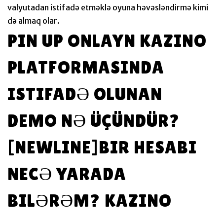
valyutadan istifadə etməklə oyuna həvəsləndirmə kimi
də almaq olar.
PIN UP ONLAYN KAZINO
PLATFORMASINDA
ISTIFADƏ OLUNAN
DEMO NƏ ÜÇÜNDÜR?
[NEWLINE]BIR HESABI
NECƏ YARADA
BILƏRƏM? KAZINO