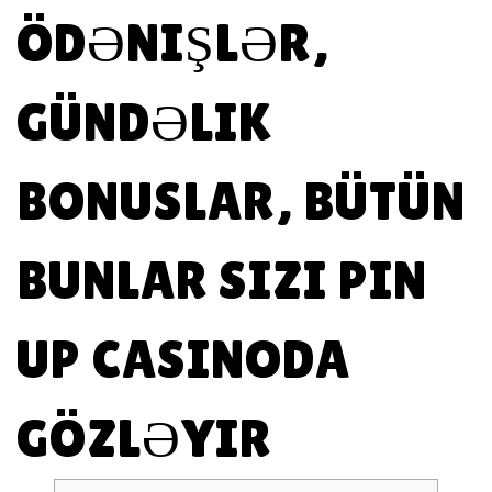
ÖDƏNIŞLƏR,
GÜNDƏLIK
BONUSLAR, BÜTÜN
BUNLAR SIZI PIN
UP CASINODA
GÖZLƏYIR