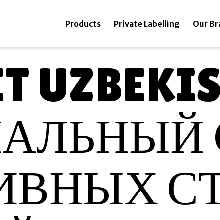
Products
Private Labelling
Our Br
T UZBEKI
АЛЬНЫЙ 
ИВНЫХ С