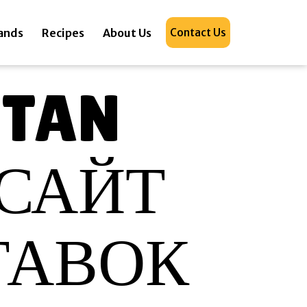
ands
Recipes
About Us
Contact Us
STAN
САЙТ
ТАВОК