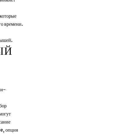
 которые
го времени.
рышей.
ЫЙ
ми-
бор
могут
сание
ve, опция