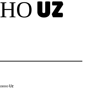
НО UZ
азино Uz