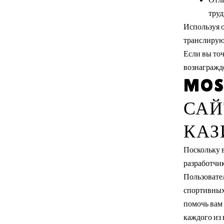
труд
Используя о
транслируют
Если вы точ
вознагражд
MOS
САЙ
КАЗ
Поскольку 
разработчи
Пользовате
спортивных 
помочь вам
каждого из 