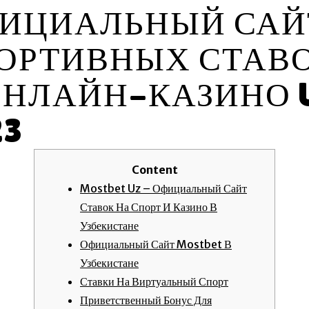
ИЦИАЛЬНЫЙ САЙ
ОРТИВНЫХ СТАВ
ОНЛАЙН-КАЗИНО 
23
Content
Mostbet Uz – Официальный Сайт
Ставок На Спорт И Казино В
Узбекистане
Официальный Сайт Mostbet В
Узбекистане
Ставки На Виртуальный Спорт
Приветственный Бонус Для