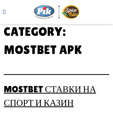
CATEGORY:
MOSTBET APK
MOSTBET СТАВКИ НА
СПОРТ И КАЗИН