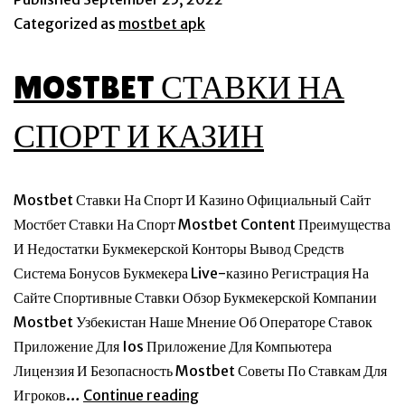
Categorized as
mostbet apk
MOSTBET СТАВКИ НА
СПОРТ И КАЗИН
Mostbet Ставки На Спорт И Казино Официальный Сайт
Мостбет Ставки На Спорт Mostbet Content Преимущества
И Недостатки Букмекерской Конторы Вывод Средств
Система Бонусов Букмекера Live-казино Регистрация На
Сайте Спортивные Ставки Обзор Букмекерской Компании
Mostbet Узбекистан Наше Мнение Об Операторе Ставок
Приложение Для Ios Приложение Для Компьютера
Лицензия И Безопасность Mostbet Советы По Ставкам Для
Игроков…
Continue reading