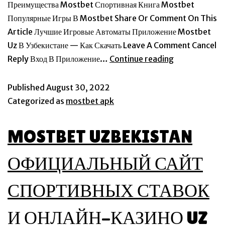
Преимущества Mostbet Спортивная Книга Mostbet
Популярные Игры В Mostbet Share Or Comment On This
Article Лучшие Игровые Автоматы Приложение Mostbet
Uz В Узбекистане — Как Скачать Leave A Comment Cancel
Reply Вход В Приложение…
Continue reading
Published
August 30, 2022
Categorized as
mostbet apk
MOSTBET UZBEKISTAN
ОФИЦИАЛЬНЫЙ САЙТ
СПОРТИВНЫХ СТАВОК
И ОНЛАЙН-КАЗИНО UZ