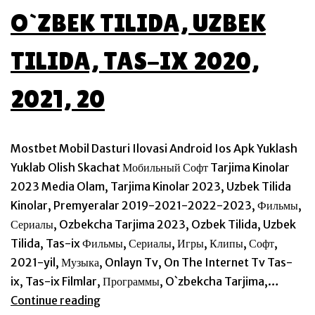
O`ZBEK TILIDA, UZBEK
TILIDA, TAS-IX 2020,
2021, 20
Mostbet Mobil Dasturi Ilovasi Android Ios Apk Yuklash
Yuklab Olish Skachat Мобильный Софт Tarjima Kinolar
2023 Media Olam, Tarjima Kinolar 2023, Uzbek Tilida
Kinolar, Premyeralar 2019-2021-2022-2023, Фильмы,
Сериалы, Ozbekcha Tarjima 2023, Ozbek Tilida, Uzbek
Tilida, Tas-ix Фильмы, Сериалы, Игры, Клипы, Софт,
2021-yil, Музыка, Onlayn Tv, On The Internet Tv Tas-
ix, Tas-ix Filmlar, Программы, O`zbekcha Tarjima,…
Continue reading