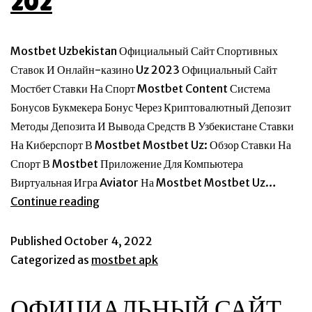
202
Mostbet Uzbekistan Официальный Сайт Спортивных
Ставок И Онлайн-казино Uz 2023 Официальный Сайт
Мостбет Ставки На Спорт Mostbet Content Система
Бонусов Букмекера Бонус Через Криптовалютный Депозит
Методы Депозита И Вывода Средств В Узбекистане Ставки
На Киберспорт В Mostbet Mostbet Uz: Обзор Ставки На
Спорт В Mostbet Приложение Для Компьютера
Виртуальная Игра Aviator На Mostbet Mostbet Uz…
Continue reading
Published
October 4, 2022
Categorized as
mostbet apk
ОФИЦИАЛЬНЫЙ САЙТ