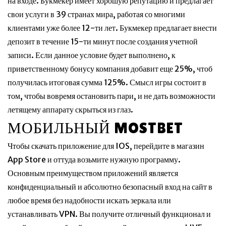
на входе. Букмекер имеет хорошую репутацию и предлагает
свои услуги в 39 странах мира, работая со многими
клиентами уже более 12-ти лет. Букмекер предлагает внести
депозит в течение 15-ти минут после создания учетной
записи. Если данное условие будет выполнено, к
приветственному бонусу компания добавит еще 25%, чтоб
получилась итоговая сумма 125%. Смысл игры состоит в
том, чтобы вовремя остановить пари, и не дать возможности
летящему аппарату скрыться из глаз.
МОБИЛЬНЫЙ MOSTBET
Чтобы скачать приложение для IOS, перейдите в магазин
App Store и оттуда возьмите нужную программу.
Основным преимуществом приложений является
конфиденциальный и абсолютно безопасный вход на сайт в
любое время без надобности искать зеркала или
устанавливать VPN. Вы получите отличный функционал и