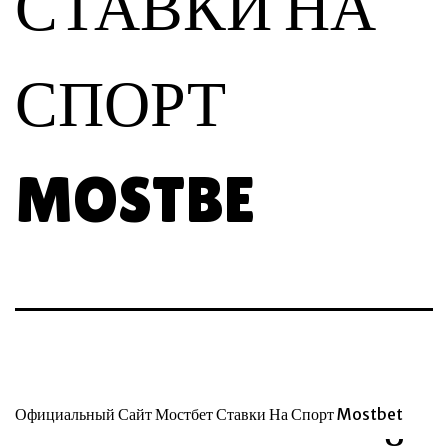
СТАВКИ НА
СПОРТ
MOSTBE
Официальный Сайт Мостбет Ставки На Спорт Mostbet