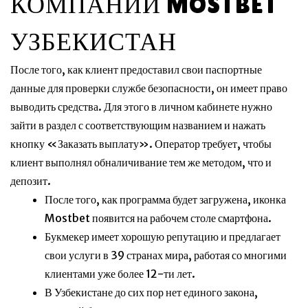
КОМПАНИИ MOSTBET
УЗБЕКИСТАН
После того, как клиент предоставил свои паспортные
данные для проверки службе безопасности, он имеет право
выводить средства. Для этого в личном кабинете нужно
зайти в раздел с соответствующим названием и нажать
кнопку «Заказать выплату». Оператор требует, чтобы
клиент выполнял обналичивание тем же методом, что и
депозит.
После того, как программа будет загружена, иконка
Mostbet появится на рабочем столе смартфона.
Букмекер имеет хорошую репутацию и предлагает
свои услуги в 39 странах мира, работая со многими
клиентами уже более 12-ти лет.
В Узбекистане до сих пор нет единого закона,