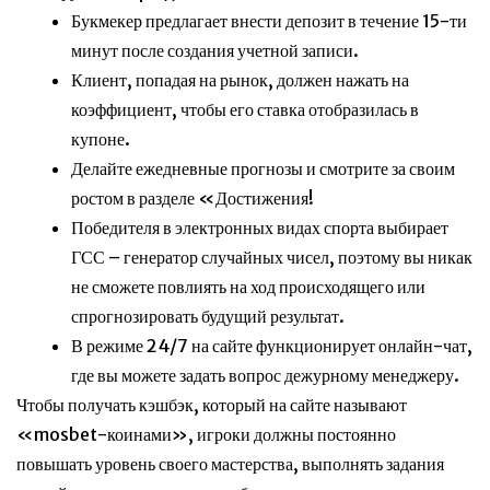
Букмекер предлагает внести депозит в течение 15-ти
минут после создания учетной записи.
Клиент, попадая на рынок, должен нажать на
коэффициент, чтобы его ставка отобразилась в
купоне.
Делайте ежедневные прогнозы и смотрите за своим
ростом в разделе «Достижения!
Победителя в электронных видах спорта выбирает
ГСС – генератор случайных чисел, поэтому вы никак
не сможете повлиять на ход происходящего или
спрогнозировать будущий результат.
В режиме 24/7 на сайте функционирует онлайн-чат,
где вы можете задать вопрос дежурному менеджеру.
Чтобы получать кэшбэк, который на сайте называют
«mosbet-коинами», игроки должны постоянно
повышать уровень своего мастерства, выполнять задания