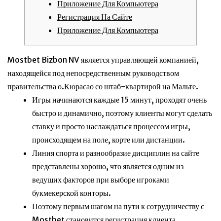
Приложение Для Компьютера
Регистрация На Сайте
Приложение Для Компьютера
Mostbet Bizbon NV является управляющей компанией,
находящейся под непосредственным руководством
правительства о.Кюрасао со штаб-квартирой на Мальте.
Игры начинаются каждые 15 минут, проходят очень
быстро и динамично, поэтому клиенты могут сделать
ставку и просто наслаждаться процессом игры,
происходящем на поле, корте или дистанции.
Линия спорта и разнообразие дисциплин на сайте
представлены хорошо, что является одним из
ведущих факторов при выборе игроками
букмекерской конторы.
Поэтому первым шагом на пути к сотрудничеству с
Mostbet становится регистрация клиента.